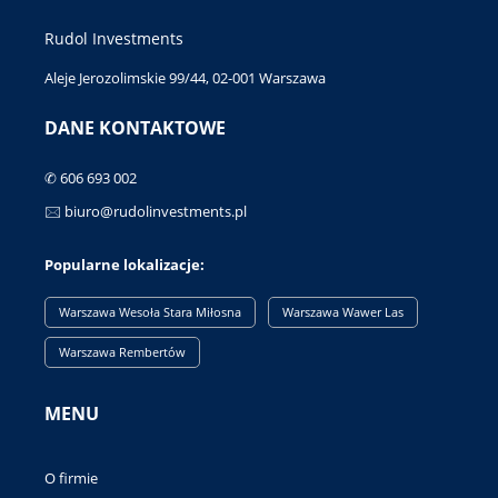
Rudol Investments
Aleje Jerozolimskie 99/44, 02-001 Warszawa
DANE KONTAKTOWE
✆ 606 693 002
🖂 biuro@rudolinvestments.pl
Popularne lokalizacje:
Warszawa Wesoła Stara Miłosna
Warszawa Wawer Las
Warszawa Rembertów
MENU
O firmie