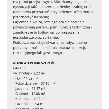
ma pokoi przejściowych. Mieszkańcy mają do
dyspozycji także obszerną łazienkę, pralnię oraz
dodatkową przestrzeń przy łazience, którą można
przeznaczyć na saunę.
Ogromna piwnica, rozciągająca się pod całą
powierzchnią parteru, pełni funkcję techniczną -
znajduje się tu kotłownia, pomieszczenia
gospodarcze oraz spiżarnia.
Poddasze pozostaje otwarte na indywidualne
potrzeby - może pełnić rolę pracowni, pokoju
rekreacyjnego lub gościnnego.
ROZKŁAD POMIESZCZEŃ
:
PARTER:
-Wiatrołap - 2,22 m²
- Hol - 11,82 m²
- Pokój dzienny - 37,10 m²
- Jadalnia - 11,47 m²
- Gabinet - 12,08 m²
- Kuchnia - 12,25 m²
- Łazienka - 3,94 m²
- Korytarz - 3.09 m²