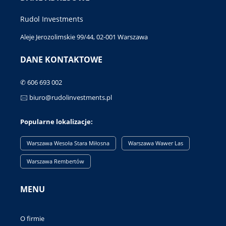
Rudol Investments
Aleje Jerozolimskie 99/44, 02-001 Warszawa
DANE KONTAKTOWE
✆ 606 693 002
🖂 biuro@rudolinvestments.pl
Popularne lokalizacje:
Warszawa Wesoła Stara Miłosna
Warszawa Wawer Las
Warszawa Rembertów
MENU
O firmie