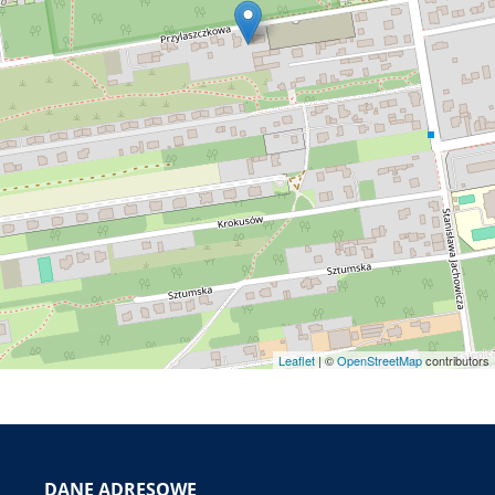
Leaflet
| ©
OpenStreetMap
contributors
DANE ADRESOWE