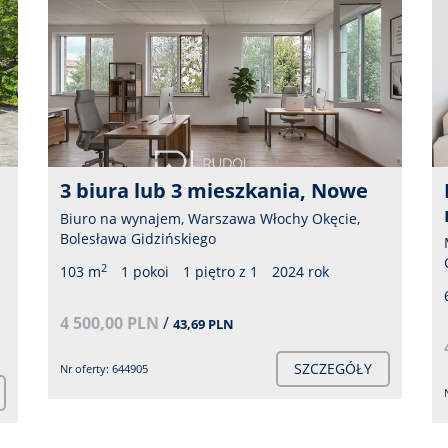
Las za rogiem, miasto w zasięgu
ręki
Mieszkanie na wynajem, Warszawa Wesoła,
Cypriana Godebskiego
2
60 m
2 pokoje
1 piętro z 1
2006 rok
4 000,00 PLN
/
66,67 PLN
SZCZEGÓŁY
Nr oferty: 286508