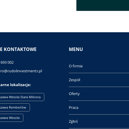
E KONTAKTOWE
MENU
 693 002
O firmie
uro@rudolinvestments.pl
Zespół
arne lokalizacje:
Oferty
zawa Wesoła Stara Miłosna
Praca
szawa Rembertów
szawa Wesoła
Zgłoś