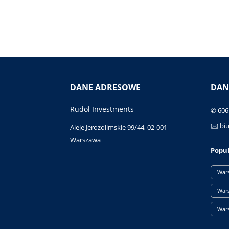
DANE ADRESOWE
DAN
Rudol Investments
✆ 606
🖂 bi
Aleje Jerozolimskie 99/44, 02-001
Warszawa
Popul
Wars
War
War