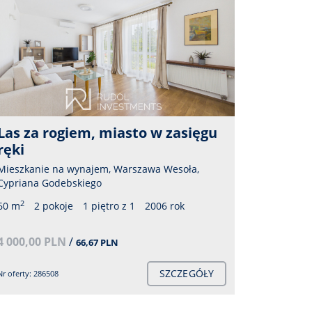
Otoczenie do spacerów, biegania
Zielon
i jazdy na rolkach
Mieszkani
Marysin W
Mieszkanie na wynajem, Warszawa Wesoła,
Cypriana Godebskiego
2
37,50 m
2
59 m
2 pokoje
1 piętro z 1
2006 rok
2 300,00
3 800,00 PLN
/
64,41 PLN
Nr oferty: 79
SZCZEGÓŁY
Nr oferty: 368980